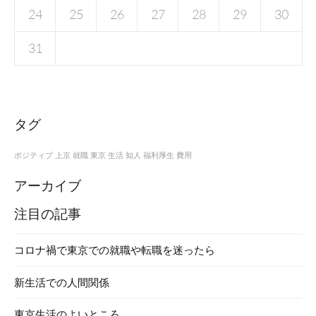
24
25
26
27
28
29
30
31
タグ
ポジティブ
上京
就職
東京
生活
知人
福利厚生
費用
アーカイブ
注目の記事
コロナ禍で東京での就職や転職を迷ったら
新生活での人間関係
東京生活のよいところ